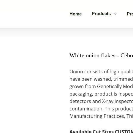
Products
Home
Pr
White onion flakes - Cebo
Onion consists of high quali
have been washed, trimmed, 
grown from Genetically Modif
packaging, product is insp
detectors and X-ray inspect
contamination. This produc
Manufacturing Practices, Thi
Available Cut Sizes CUSTO