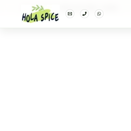
Home
Products
White onion flakes – Cebolla