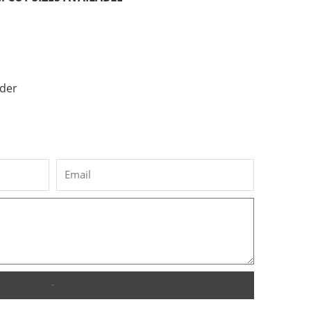
der
SEND