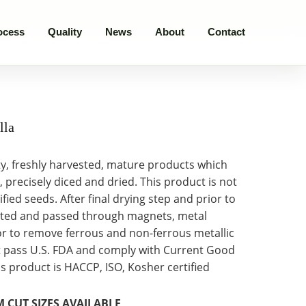
ocess
Quality
News
About
Contact
lla
ty, freshly harvested, mature products which
precisely diced and dried. This product is not
ied seeds. After final drying step and prior to
ected and passed through magnets, metal
or to remove ferrous and non-ferrous metallic
t pass U.S. FDA and comply with Current Good
s product is HACCP, ISO, Kosher certified
M CUT SIZES AVAILABLE